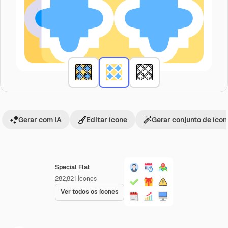
Gerar com IA
Editar ícone
Gerar conjunto de íco
Special Flat
282,821
Ícones
Ver todos os ícones