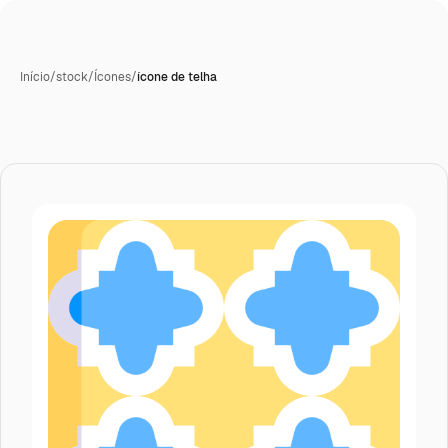
Início
/
stock
/
Ícones
/
ícone de telha