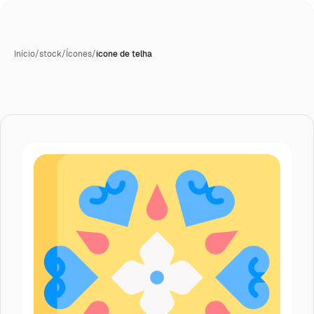
Início
/
stock
/
Ícones
/
ícone de telha