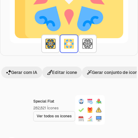
Gerar com IA
Editar ícone
Gerar conjunto de íco
Special Flat
282,821
Ícones
Ver todos os ícones