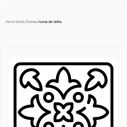
Início
/
stock
/
Ícones
/
ícone de telha