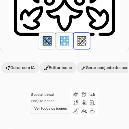
Gerar com IA
Editar ícone
Gerar conjunto de íco
Special Lineal
288,132
Ícones
Ver todos os ícones