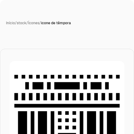
Início
/
stock
/
Ícones
/
ícone de têmpora