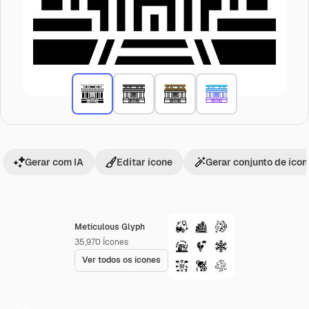
Gerar com IA
Editar ícone
Gerar conjunto de íco
Meticulous Glyph
35,970
Ícones
Ver todos os ícones