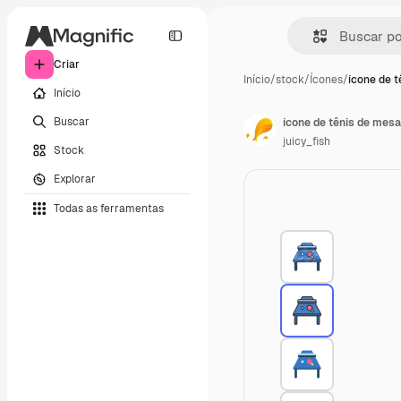
Criar
Início
/
stock
/
Ícones
/
ícone de 
Início
Buscar
ícone de tênis de mesa
juicy_fish
Stock
Explorar
Todas as ferramentas