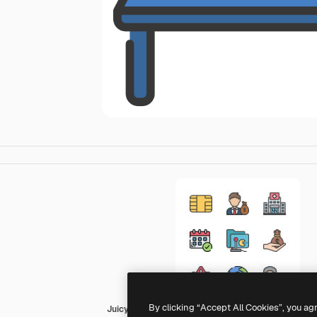
By clicking “Accept All Cookies”, you ag
Juicy Fish Soft-fill