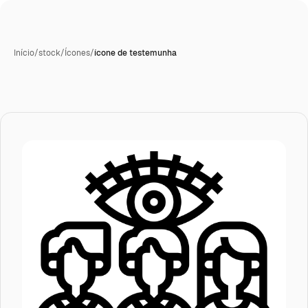
Início
/
stock
/
Ícones
/
ícone de testemunha