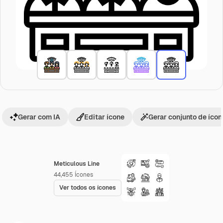
Gerar com IA
Editar ícone
Gerar conjunto de íco
Meticulous Line
44,455
Ícones
Ver todos os ícones