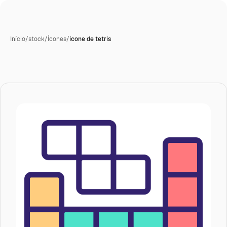
Início
/
stock
/
Ícones
/
ícone de tetris