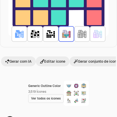
Gerar com IA
Editar ícone
Gerar conjunto de íco
Generic Outline Color
3,519
Ícones
Ver todos os ícones