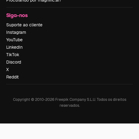
Procurando por magnific.ai?
Siga-nos
Suporte ao cliente
Instagram
YouTube
LinkedIn
TikTok
Discord
X
Reddit
Copyright © 2010-
2026
Freepik Company S.L.U.
Todos os direitos
reservados
.