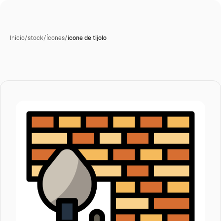
Início
/
stock
/
Ícones
/
ícone de tijolo