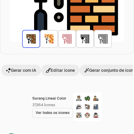
Gerar com IA
Editar ícone
Gerar conjunto de íco
Surang Lineal Color
37,954
Ícones
Ver todos os ícones