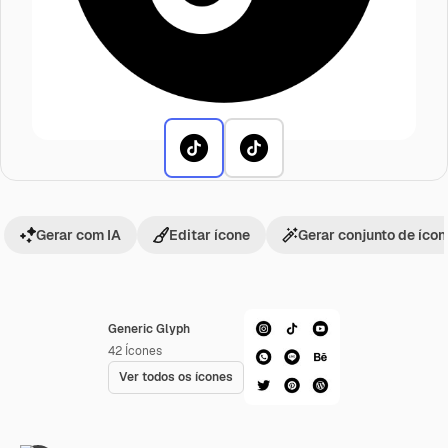
Gerar com IA
Editar ícone
Gerar conjunto de íco
Generic Glyph
42
Ícones
Ver todos os ícones