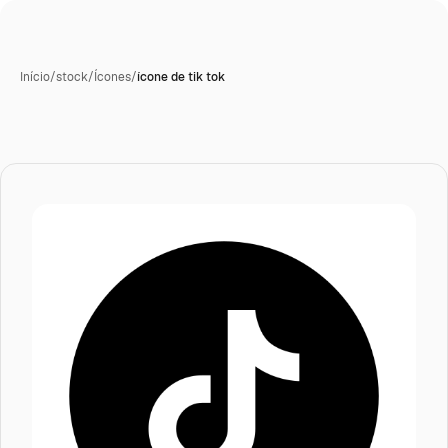
Início
/
stock
/
Ícones
/
ícone de tik tok