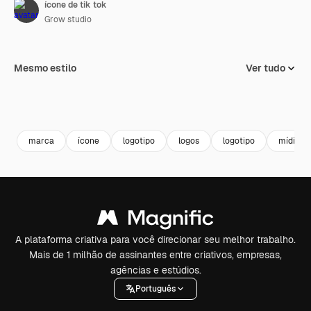
ícone de tik tok
Grow studio
Mesmo estilo
Ver tudo
marca
ícone
logotipo
logos
logotipo
mídia so
A plataforma criativa para você direcionar seu melhor trabalho.
Mais de 1 milhão de assinantes entre criativos, empresas,
agências e estúdios.
Português