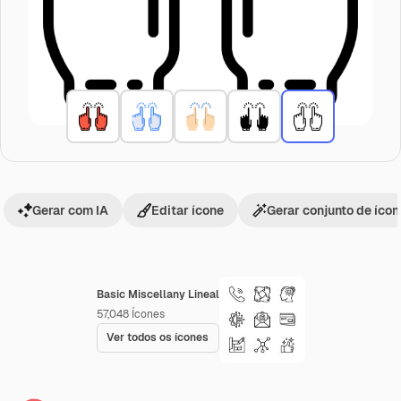
Gerar com IA
Editar ícone
Gerar conjunto de íco
Basic Miscellany Lineal
57,048
Ícones
Ver todos os ícones