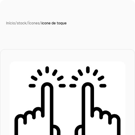
Início
/
stock
/
Ícones
/
ícone de toque