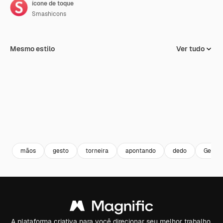
ícone de toque
Smashicons
Mesmo estilo
Ver tudo
mãos
gesto
torneira
apontando
dedo
Gestos
A plataforma criativa para você direcionar seu melhor trabalho.