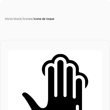
Início
/
stock
/
Ícones
/
ícone de toque