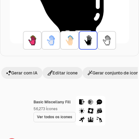
Gerar com IA
Editar ícone
Gerar conjunto de íco
Basic Miscellany Fill
56,273
Ícones
Ver todos os ícones