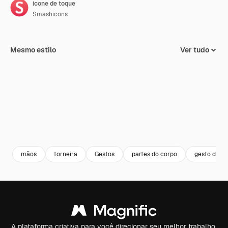
ícone de toque
Smashicons
Mesmo estilo
Ver tudo
mãos
torneira
Gestos
partes do corpo
gesto de m
A plataforma criativa para você direcionar seu melhor trabalho.