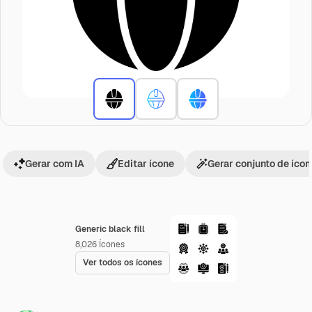
Gerar com IA
Editar ícone
Gerar conjunto de íco
Generic black fill
8,026
Ícones
Ver todos os ícones