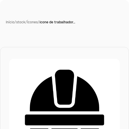
Início
/
stock
/
Ícones
/
ícone de trabalhador…