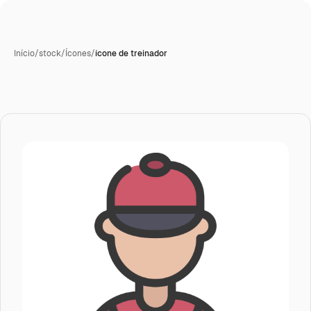
Início
/
stock
/
Ícones
/
ícone de treinador