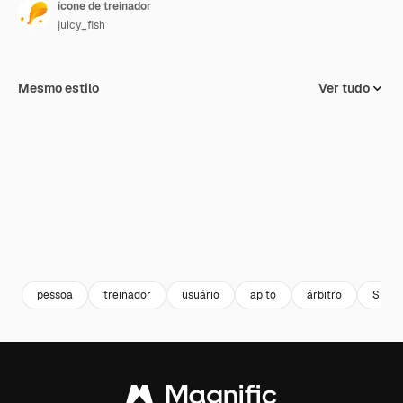
ícone de treinador
juicy_fish
Mesmo estilo
Ver tudo
pessoa
treinador
usuário
apito
árbitro
Sport