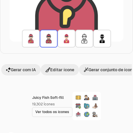
Gerar com IA
Editar ícone
Gerar conjunto de íco
Juicy Fish Soft-fill
19,302
Ícones
Ver todos os ícones