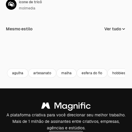
ícone de tricô
molmedia
Mesmo estilo
Ver tudo
agulha
artesanato
malha
esfera do fio
hobbies e t
A plataforma criativa para você direcionar seu melhor trabalho.
Mais de 1 milhão de assinantes entre criativos, empresas,
agências e estúdios.