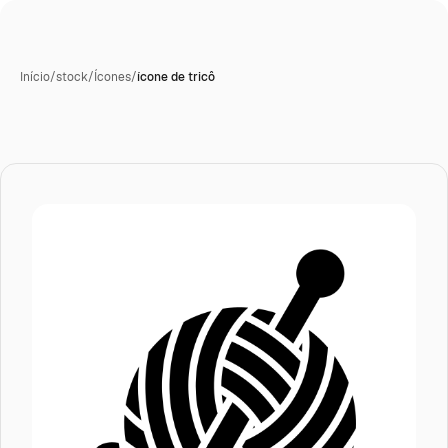
Início
/
stock
/
Ícones
/
ícone de tricô