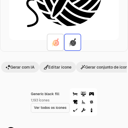
Gerar com IA
Editar ícone
Gerar conjunto de íco
Generic black fill
1,193
Ícones
Ver todos os ícones