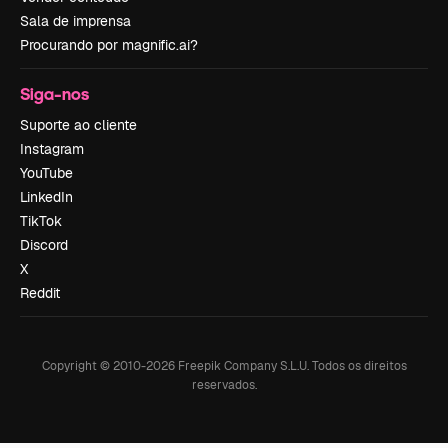
Sala de imprensa
Procurando por magnific.ai?
Siga-nos
Suporte ao cliente
Instagram
YouTube
LinkedIn
TikTok
Discord
X
Reddit
Copyright © 2010-
2026
Freepik Company S.L.U.
Todos os direitos
reservados
.