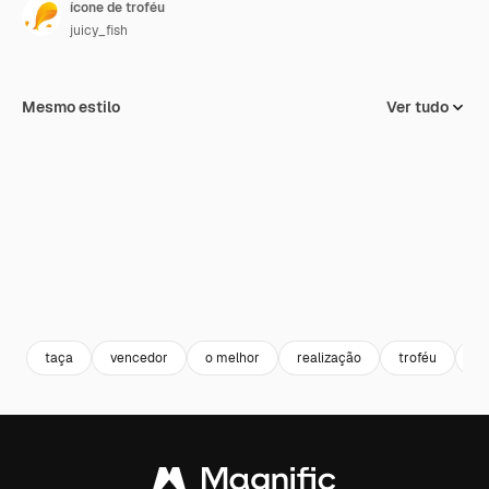
ícone de troféu
juicy_fish
Mesmo estilo
Ver tudo
taça
vencedor
o melhor
realização
troféu
pr