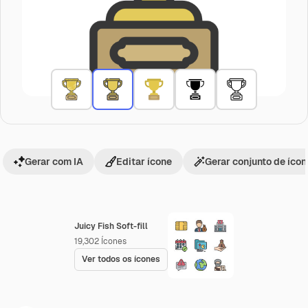
Gerar com IA
Editar ícone
Gerar conjunto de íco
Juicy Fish Soft-fill
19,302
Ícones
Ver todos os ícones