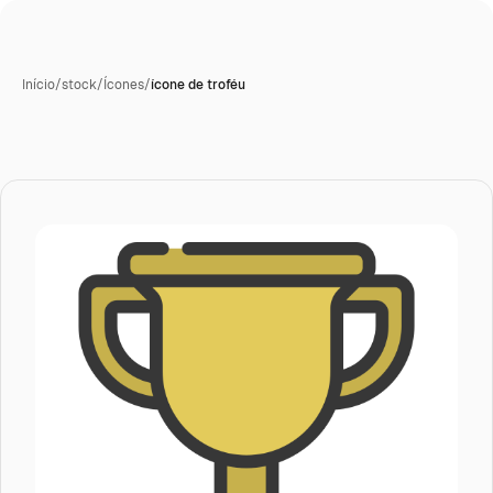
Início
/
stock
/
Ícones
/
ícone de troféu