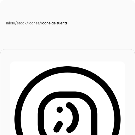
Início
/
stock
/
Ícones
/
ícone de tuenti