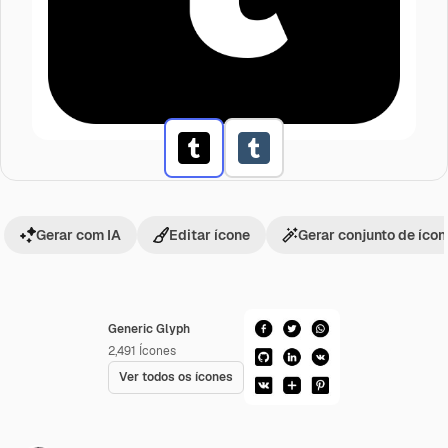
Gerar com IA
Editar ícone
Gerar conjunto de íco
Generic Glyph
2,491
Ícones
Ver todos os ícones