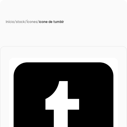
Início
/
stock
/
Ícones
/
ícone de tumblr