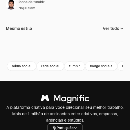
ícone de tumblr
riajulislam
Mesmo estilo
Ver tudo
mídia social
rede social
tumblr
badge sociais
logo
A plataforma criativa para você direcionar seu melhor trabalho.
Mais de 1 milhão de assinantes entre criativos, empresas,
agências e estúdios.
Português