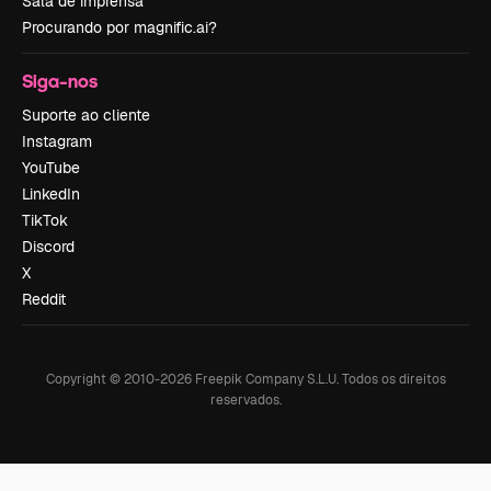
Sala de imprensa
Procurando por magnific.ai?
Siga-nos
Suporte ao cliente
Instagram
YouTube
LinkedIn
TikTok
Discord
X
Reddit
Copyright © 2010-
2026
Freepik Company S.L.U.
Todos os direitos
reservados
.