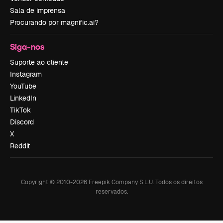
Sala de imprensa
Procurando por magnific.ai?
Siga-nos
Suporte ao cliente
Instagram
YouTube
LinkedIn
TikTok
Discord
X
Reddit
Copyright © 2010-
2026
Freepik Company S.L.U.
Todos os direitos
reservados
.