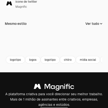
ícone de twitter
Magnific
Mesmo estilo
Ver tudo
logotipo
logos
logotipo
chilro
mídia social
re
A plataforma criativa para você direcionar seu melhor trabalho.
Mais de 1 milhão de assinantes entre criativos, empresas,
agências e estúdios.