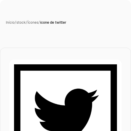
Início
/
stock
/
Ícones
/
ícone de twitter