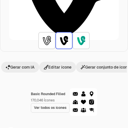
Gerar com IA
Editar ícone
Gerar conjunto de íco
Basic Rounded Filled
170,046
Ícones
Ver todos os ícones