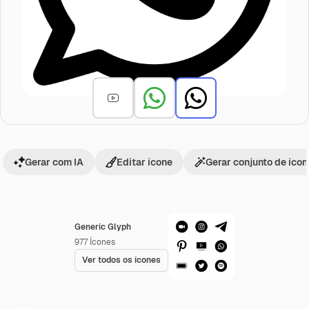
Gerar com IA
Editar ícone
Gerar conjunto de íco
Generic Glyph
977
Ícones
Ver todos os ícones