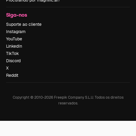
Procurando por magnific.ai?
Siga-nos
Suporte ao cliente
Instagram
YouTube
LinkedIn
TikTok
Discord
X
Reddit
Copyright © 2010-
2026
Freepik Company S.L.U.
Todos os direitos
reservados
.