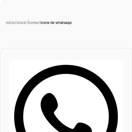
Início
/
stock
/
Ícones
/
ícone de whatsapp