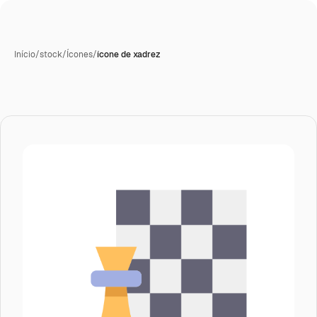
Início
/
stock
/
Ícones
/
ícone de xadrez