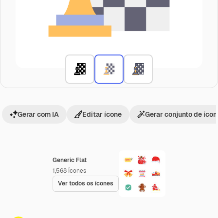
Gerar com IA
Editar ícone
Gerar conjunto de íco
Generic Flat
1,568
Ícones
Ver todos os ícones