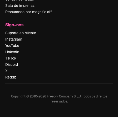
Sala de imprensa
Procurando por magnific.ai?
Siga-nos
Suporte ao cliente
Instagram
YouTube
LinkedIn
TikTok
Discord
X
Reddit
Copyright © 2010-
2026
Freepik Company S.L.U.
Todos os direitos
reservados
.