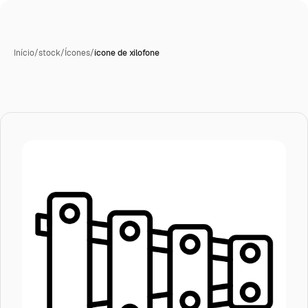
Início
/
stock
/
Ícones
/
ícone de xilofone