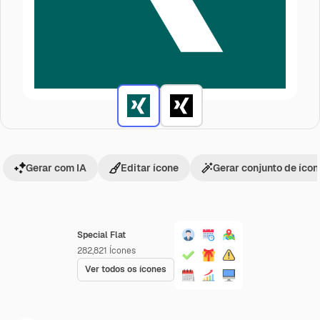
Gerar com IA
Editar ícone
Gerar conjunto de íco
Special Flat
282,821
Ícones
Ver todos os ícones