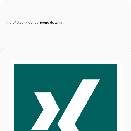
Início
/
stock
/
Ícones
/
ícone de xing