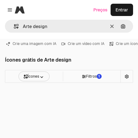
Magnific
Preços
Entrar
Close menu
Limpar
Pesqui
Crie uma imagem com IA
Crie um vídeo com IA
Crie um ícon
Ícones grátis de Arte design
Ícones
Filtros
1