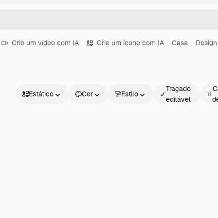
Crie um vídeo com IA
Crie um ícone com IA
Casa
Design
Traçado
C
Estático
Cor
Estilo
editável
d
Estático
Animado
Figurinha
Interface