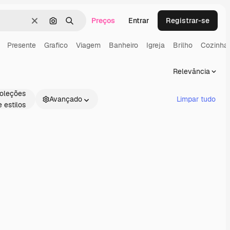
Preços
Entrar
Registrar-se
Limpar
Pesquisar por imagem
Buscar
Presente
Grafico
Viagem
Banheiro
Igreja
Brilho
Cozinha
Relevância
oleções
Avançado
Limpar tudo
e estilos