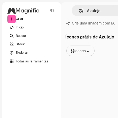
Criar
Crie uma imagem com IA
Início
Buscar
Ícones grátis de Azulejo
Stock
Ícones
Explorar
Todas as imagens
Todas as ferramentas
Vetores
Ilustrações
Fotos
PSD
Modelos
Mockups
Vídeos
Clipes de vídeo
Animações
Modelos de vídeos
Ícones
Modelos 3D
Fontes