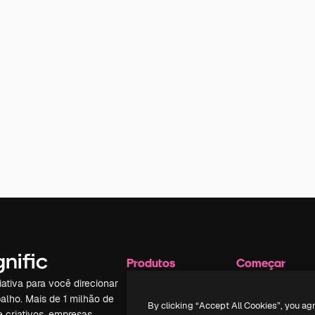
Produtos
Começar
iativa para você direcionar
Spaces
Academy
alho. Mais de 1 milhão de
Assistente de IA
Documentação
By clicking “Accept All Cookies”, you ag
e criativos, empresas,