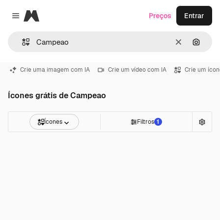
Magnific
Preços
Entrar
Close menu
Limpar
Pesqui
Crie uma imagem com IA
Crie um vídeo com IA
Crie um ícon
Ícones grátis de Campeao
Ícones
Filtros
1