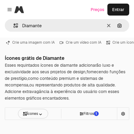
Magnific
Preços
Entrar
Close menu
Limpar
Pesqui
Crie uma imagem com IA
Crie um vídeo com IA
Crie um ícon
Ícones grátis de Diamante
Esses requintados ícones de diamante adicionarão luxo e
exclusividade aos seus projetos de design,fornecendo funções
de prestígio,como conteúdo premium e sistemas de
recompensa,ou representando produtos de alta qualidade.
Adicione extravagância à experiência do usuário com esses
elementos gráficos encantadores.
Ícones
Filtros
1