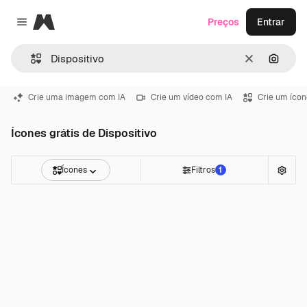
Magnific
Preços
Entrar
Close menu
Limpar
Pesqui
Crie uma imagem com IA
Crie um vídeo com IA
Crie um ícon
Ícones grátis de Dispositivo
Ícones
Filtros
1