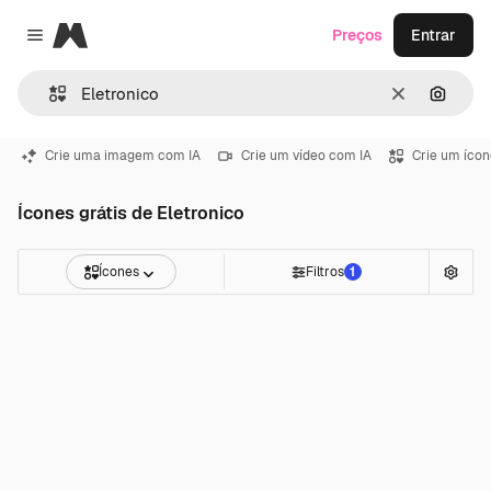
Magnific
Preços
Entrar
Close menu
Limpar
Pesqui
Crie uma imagem com IA
Crie um vídeo com IA
Crie um ícon
Ícones grátis de Eletronico
Ícones
Filtros
1