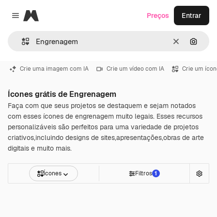
Magnific
Preços
Entrar
Close menu
Limpar
Pesqui
Crie uma imagem com IA
Crie um vídeo com IA
Crie um ícon
Ícones grátis de Engrenagem
Faça com que seus projetos se destaquem e sejam notados
com esses ícones de engrenagem muito legais. Esses recursos
personalizáveis são perfeitos para uma variedade de projetos
criativos,incluindo designs de sites,apresentações,obras de arte
digitais e muito mais.
Ícones
Filtros
1