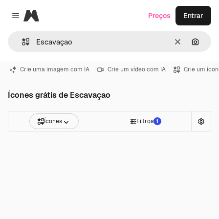
Magnific
Preços
Entrar
Close menu
Limpar
Pesqui
Crie uma imagem com IA
Crie um vídeo com IA
Crie um ícon
Ícones grátis de Escavaçao
Ícones
Filtros
1