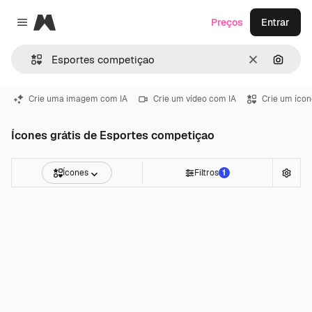
Magnific
Preços
Entrar
Close menu
Limpar
Pesqui
Crie uma imagem com IA
Crie um vídeo com IA
Crie um ícon
Ícones grátis de Esportes competiçao
Ícones
Filtros
1