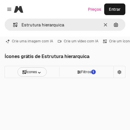
Magnific
Preços
Entrar
Close menu
Limpar
Pesqui
Crie uma imagem com IA
Crie um vídeo com IA
Crie um ícon
Ícones grátis de Estrutura hierarquica
Ícones
Filtros
1