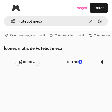
Magnific
Preços
Entrar
Close menu
Limpar
Pesqui
Crie uma imagem com IA
Crie um vídeo com IA
Crie um ícon
Ícones grátis de Futebol mesa
Ícones
Filtros
1