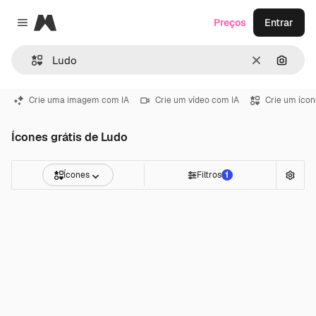
Magnific
Preços
Entrar
Close menu
Limpar
Pesqui
Crie uma imagem com IA
Crie um vídeo com IA
Crie um ícon
Ícones grátis de Ludo
Ícones
Filtros
1