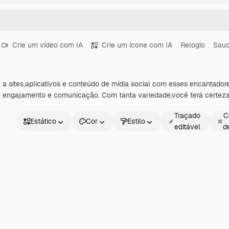
Crie um vídeo com IA
Crie um ícone com IA
Relogio
Sau
a a sites,aplicativos e conteúdo de mídia social com esses encantad
 engajamento e comunicação. Com tanta variedade,você terá certeza 
Traçado
C
Estático
Cor
Estilo
editável
d
Estático
Animado
Figurinha
Interface