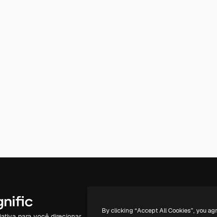
Produtos
Começar
By clicking “Accept All Cookies”, you ag
iativa para você direcionar