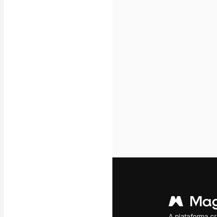
Ícones
Modelos 3D
Fontes
A plataforma cr