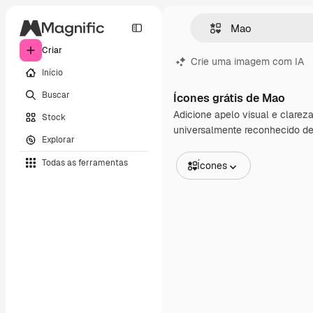
Criar
Crie uma imagem com IA
Início
Buscar
Ícones grátis de Mao
Adicione apelo visual e clarez
Stock
universalmente reconhecido de
Explorar
Todas as ferramentas
Ícones
Todas as imagens
Vetores
Ilustrações
Fotos
PSD
Modelos
Mockups
Vídeos
Clipes de vídeo
Animações
Modelos de vídeos