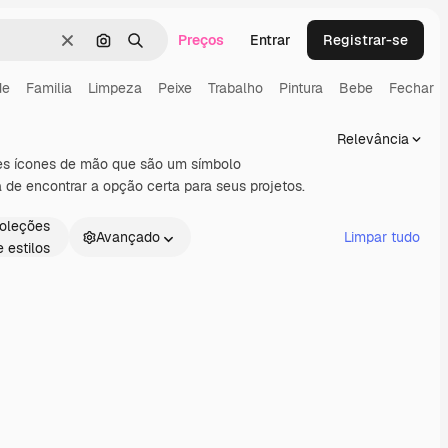
Preços
Entrar
Registrar-se
Limpar
Pesquisar por imagem
Buscar
de
Familia
Limpeza
Peixe
Trabalho
Pintura
Bebe
Fechar
Relevância
ores ícones de mão que são um símbolo
de encontrar a opção certa para seus projetos.
oleções
Avançado
Limpar tudo
e estilos