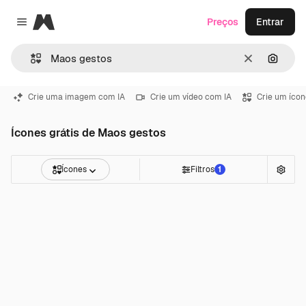
Magnific
Preços
Entrar
Close menu
Limpar
Pesqui
Crie uma imagem com IA
Crie um vídeo com IA
Crie um ícon
Ícones grátis de Maos gestos
Ícones
Filtros
1