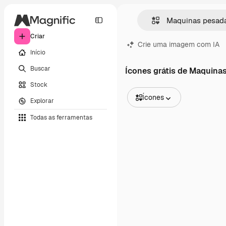
Criar
Crie uma imagem com IA
Início
Buscar
Ícones grátis de Maquina
Stock
Ícones
Explorar
Todas as imagens
Todas as ferramentas
Vetores
Ilustrações
Fotos
PSD
Modelos
Mockups
Vídeos
Clipes de vídeo
Animações
Modelos de vídeos
Ícones
Modelos 3D
Fontes