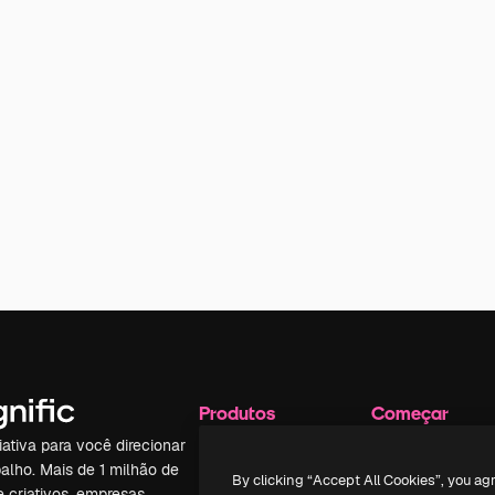
Produtos
Começar
iativa para você direcionar
Spaces
Academy
alho. Mais de 1 milhão de
Assistente de IA
Documentação
By clicking “Accept All Cookies”, you ag
e criativos, empresas,