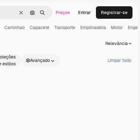
Preços
Entrar
Registrar-se
Limpar
Pesquisar por imagem
Buscar
Caminhao
Capacete
Transporte
Empilhadeira
Motor
Engen
Relevância
oleções
Avançado
Limpar tudo
e estilos