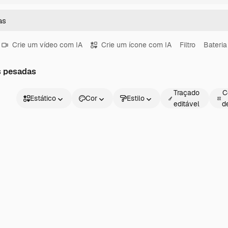
Crie um vídeo com IA
Crie um ícone com IA
Filtro
Bateria
s pesadas
Traçado
C
Estático
Cor
Estilo
editável
d
Estático
Animado
Figurinha
Interface