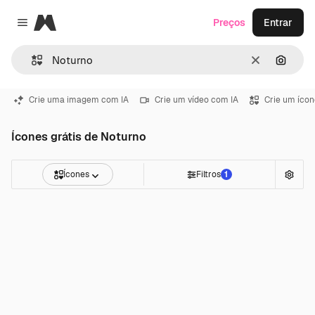
Magnific
Preços
Entrar
Close menu
Limpar
Pesqui
Crie uma imagem com IA
Crie um vídeo com IA
Crie um ícon
Ícones grátis de Noturno
Ícones
Filtros
1