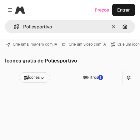
Magnific
Preços
Entrar
Close menu
Limpar
Pesqui
Crie uma imagem com IA
Crie um vídeo com IA
Crie um ícon
Ícones grátis de Poliesportivo
Ícones
Filtros
1