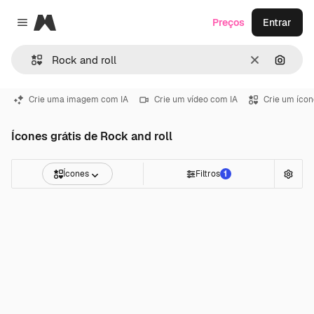
Magnific
Preços
Entrar
Close menu
Limpar
Pesqui
Crie uma imagem com IA
Crie um vídeo com IA
Crie um ícon
Ícones grátis de Rock and roll
Ícones
Filtros
1