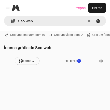
Magnific
Preços
Entrar
Close menu
Limpar
Pesqui
Crie uma imagem com IA
Crie um vídeo com IA
Crie um ícon
Ícones grátis de Seo web
Ícones
Filtros
1