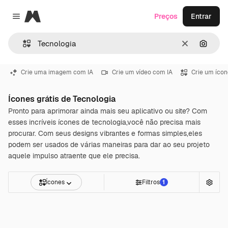
Magnific
Preços
Entrar
Close menu
Limpar
Pesqui
Crie uma imagem com IA
Crie um vídeo com IA
Crie um ícon
Ícones grátis de Tecnologia
Pronto para aprimorar ainda mais seu aplicativo ou site? Com
esses incríveis ícones de tecnologia,você não precisa mais
procurar. Com seus designs vibrantes e formas simples,eles
podem ser usados de várias maneiras para dar ao seu projeto
aquele impulso atraente que ele precisa.
Ícones
Filtros
1