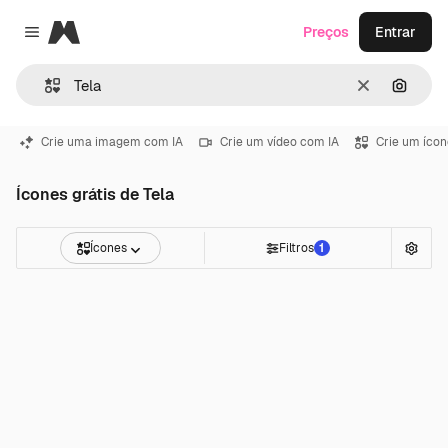
Magnific
Preços
Entrar
Close menu
Limpar
Pesqui
Crie uma imagem com IA
Crie um vídeo com IA
Crie um ícon
Ícones grátis de Tela
Ícones
Filtros
1