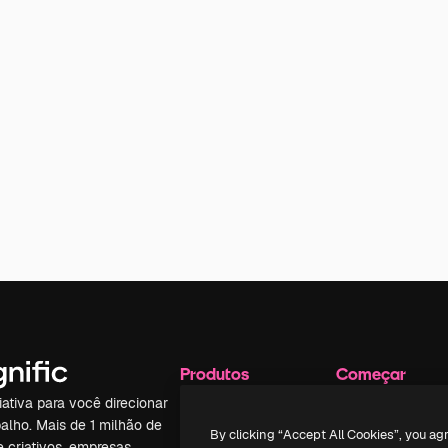
Produtos
Começar
iativa para você direcionar
Spaces
Academy
alho. Mais de 1 milhão de
Assistente de IA
Documentação
By clicking “Accept All Cookies”, you ag
e criativos, empresas,