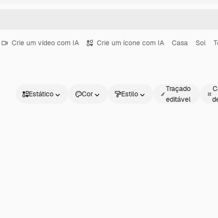
Crie um vídeo com IA
Crie um ícone com IA
Casa
Sol
T
Traçado
C
Estático
Cor
Estilo
editável
d
Estático
Animado
Figurinha
Interface