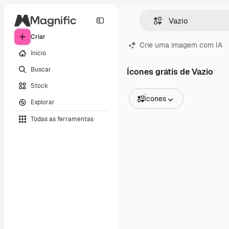
Criar
Crie uma imagem com IA
Início
Buscar
Ícones grátis de Vazio
Stock
Ícones
Explorar
Todas as imagens
Todas as ferramentas
Vetores
Ilustrações
Fotos
PSD
Modelos
Mockups
Vídeos
Clipes de vídeo
Animações
Modelos de vídeos
Ícones
Modelos 3D
Fontes