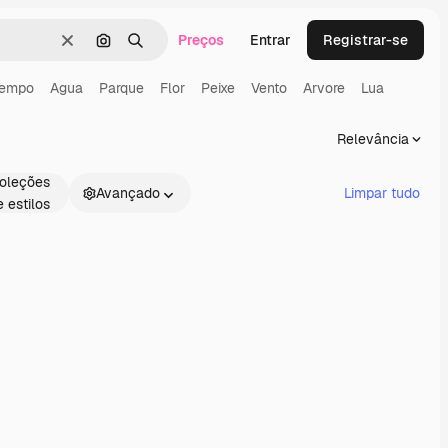
Preços
Entrar
Registrar-se
Limpar
Pesquisar por imagem
Buscar
empo
Agua
Parque
Flor
Peixe
Vento
Arvore
Lua
Relevância
oleções
Avançado
Limpar tudo
e estilos