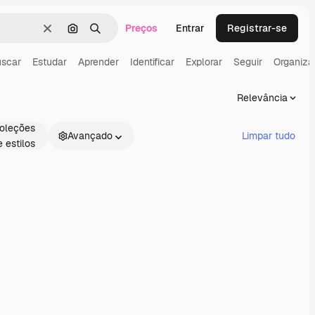
Preços
Entrar
Registrar-se
Limpar
Pesquisar por imagem
Buscar
scar
Estudar
Aprender
Identificar
Explorar
Seguir
Organiza
Relevância
oleções
Avançado
Limpar tudo
e estilos