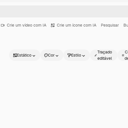
Crie um vídeo com IA
Crie um ícone com IA
Pesquisar
Bu
Traçado
C
Estático
Cor
Estilo
editável
d
Estático
Animado
Figurinha
Interface