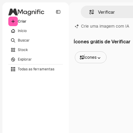
Criar
Crie uma imagem com IA
Início
Buscar
Ícones grátis de Verificar
Stock
Ícones
Explorar
Todas as imagens
Todas as ferramentas
Vetores
Ilustrações
Fotos
PSD
Modelos
Mockups
Vídeos
Clipes de vídeo
Animações
Modelos de vídeos
Ícones
Modelos 3D
Fontes