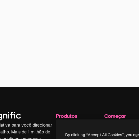
Produtos
Começar
iativa para você direcionar
Spaces
Academy
alho. Mais de 1 milhão de
Assistente de IA
Documentação
By clicking “Accept All Cookies”, you ag
e criativos, empresas,