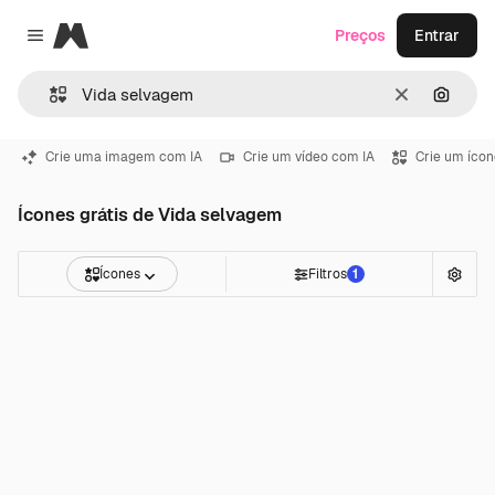
Magnific
Preços
Entrar
Close menu
Limpar
Pesqui
Crie uma imagem com IA
Crie um vídeo com IA
Crie um ícon
Ícones grátis de Vida selvagem
Ícones
Filtros
1