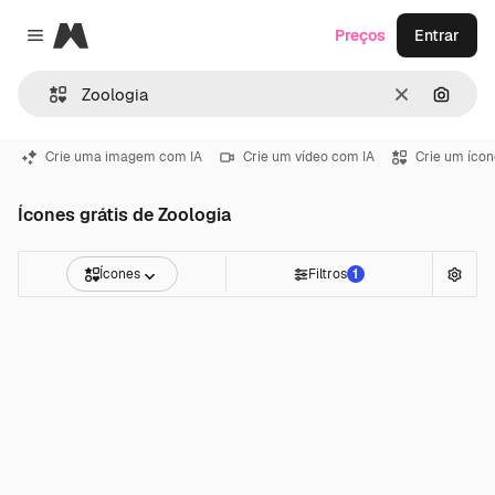
Magnific
Preços
Entrar
Close menu
Limpar
Pesqui
Crie uma imagem com IA
Crie um vídeo com IA
Crie um ícon
Ícones grátis de Zoologia
Ícones
Filtros
1