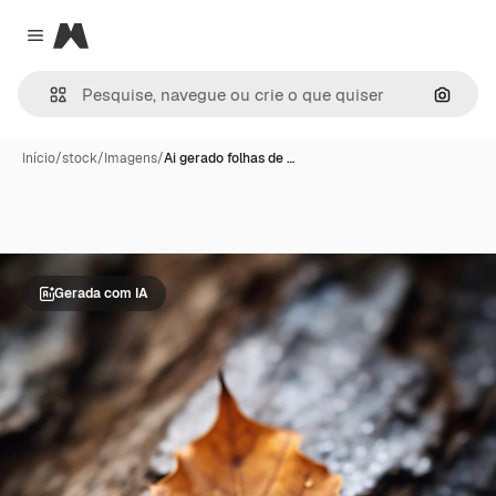
Magnific
Close menu
Pesqui
Início
/
stock
/
Imagens
/
Ai gerado folhas de …
Gerada com IA