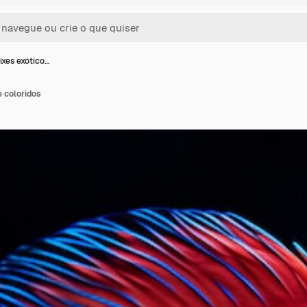
ixes exótico…
e coloridos