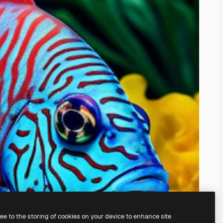
ree to the storing of cookies on your device to enhance site
nosso
gerador de imagens com IA.