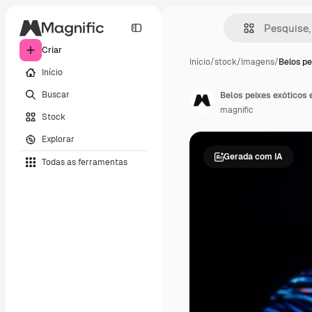
Criar
Início
/
stock
/
Imagens
/
Belos pe
Início
Buscar
Belos peixes exóticos 
magnific
Stock
Explorar
Gerada com IA
Todas as ferramentas